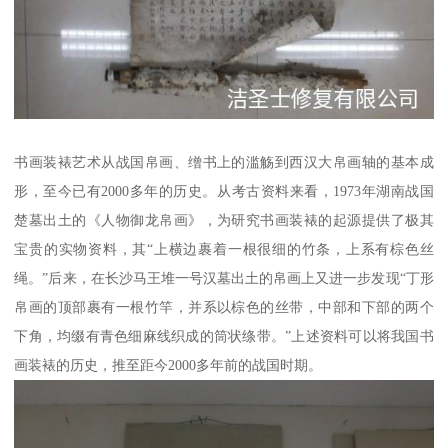
书画装裱艺术从战国帛画、缯书上的滥觞到西汉大帛画轴的基本成
形，至今已有2000多年的历史。从考古资料来看，1973年湖南战国
楚墓出土的《人物御龙帛画》，为研究书画装裱的起源提供了极其
宝贵的实物资料，其“上横边裹着一根很细的竹条，上系有棕色丝
绳。”后来，在长沙马王堆一号汉墓出土的帛画上又进一步发现“丁形
帛画的顶部裹有一根竹竿，并系以棕色的丝带，中部和下部的两个
下角，均缀有青色细麻线织成的筒状绦带。”上述资料可以将我国书
画装裱的历史，推至距今2000多年前的战国时期。