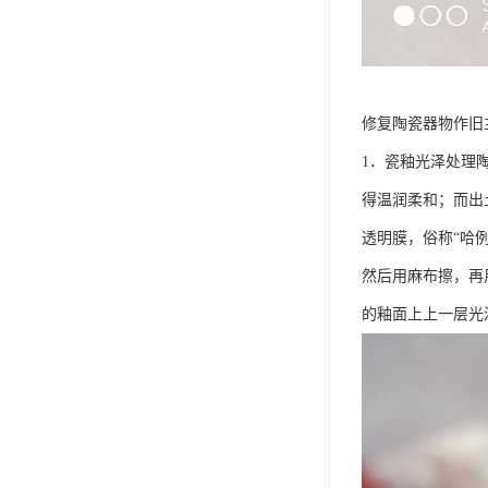
修复陶瓷器物作旧
1．瓷釉光泽处理
得温润柔和；而出
透明膜，俗称“哈
然后用麻布擦，再
的釉面上上一层光