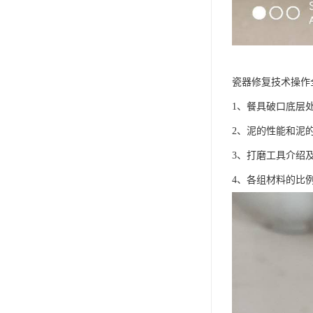
瓷器修复技术操作
1、餐具破口底层
2、泥的性能和泥
3、打磨工具介绍
4、各组材料的比