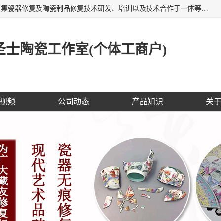
福建泉州洁圣士陶瓷修复技术有限公司位于福建泉州，是一家集瓷器修复及陶瓷制品修复技术研发、培训以及技术合作于一体等专业修复机构，公司主营：瓷器修复，陶瓷修复，瓷器无痕修复，陶瓷佛像修复，瓷器修复技术培训等。 洁圣士以全新的技术修复各种：古陶瓷、花瓶、餐具、工艺品、卫浴、颜色不一的金边、银边、花边，修复后基本无痕迹，修补成本低。丰富的经验为客户提供实用、优质服务！
士陶瓷工作室(个体工商户)
视频
公司动态
产品知识
关