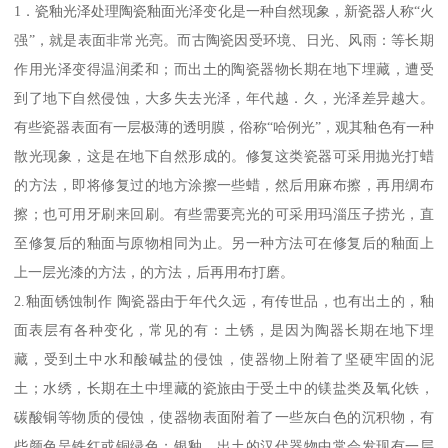
1．瓷釉光泽处理陶瓷釉面光泽变化是一种自然现象，新瓷器人称“火
强”，就是表面非常光亮。而古陶瓷因受环境、日光、风雨：等长期
作用光泽变得温润柔和；而出土的陶瓷器物长期在地下埋藏，遭受
到了地下自然侵蚀，大多失去光泽，年代越．久，光泽差异越大。
有些瓷器表面有一层极薄的透明膜，俗称“哈例光”，观其釉色有一种
散光现象，这是在地下自然形成的。修复这类瓷器可采用抛光打蜡
的方法，即将修复过的地方涂擦一些蜡，然后用麻布擦，再用绸布
擦；也可用牙刷来回刷。有些需要亮光的可采用玛淄压子捞光，直
至修复后的釉面与原物相同为止。另一种方法可在修复后的釉面上
上一层光漆的方法，的方法，后再用布打磨。
2.釉面锈蚀制作 陶瓷器由于年代久远，有传世品，也有出土的，釉
面表层有各种变化，常见的有：土锈，是因为陶器长期在地下埋
藏，受到土中水和酸碱盐的侵蚀，使器物上附着了坚硬牢固的泥
土；水绣，长期在土中埋藏的瓷旅由于受土中的镁盐类及氧化铁，
碳酸铜等物质的侵蚀，使器物表面附着了一些灰白色的沉积物，有
些颜色呈铁红或铜绿色；银釉，出土的汉代器物中常会发现有一层