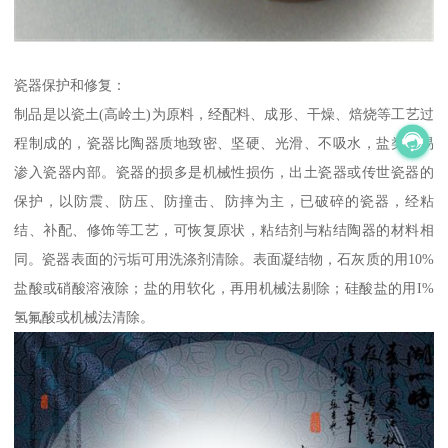
瓷器保护和修复：
制品是以瓷土(高岭土)为原料，经配料、成形、干燥、焙烧等工艺过
程制成的，瓷器比陶器质地致密、坚硬、光滑、不吸水，盐类不易
渗入瓷器内部。瓷器的损多是机械性损伤，出土瓷器或传世瓷器的
保护，以防震、防压、防撞击、防摔为主，已破碎的瓷器，经粘
结、补配、修饰等工艺，可恢复原状，粘结剂与粘结陶器的材料相
同。瓷器表面的污垢可用洗涤剂清除。表面凝结物，石灰质的用10%
盐酸或硝酸溶液除；盐的用软化，再用机械法剔除；硅酸盐的用I%
氢氟酸或机械法清除。