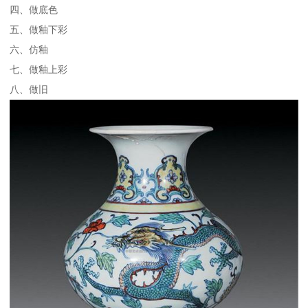
四、做底色
五、做釉下彩
六、仿釉
七、做釉上彩
八、做旧