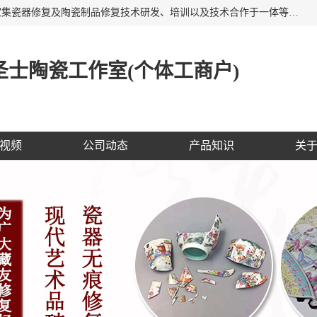
福建泉州洁圣士陶瓷修复技术有限公司位于福建泉州，是一家集瓷器修复及陶瓷制品修复技术研发、培训以及技术合作于一体等专业修复机构，公司主营：瓷器修复，陶瓷修复，瓷器无痕修复，陶瓷佛像修复，瓷器修复技术培训等。 洁圣士以全新的技术修复各种：古陶瓷、花瓶、餐具、工艺品、卫浴、颜色不一的金边、银边、花边，修复后基本无痕迹，修补成本低。丰富的经验为客户提供实用、优质服务！
士陶瓷工作室(个体工商户)
视频
公司动态
产品知识
关