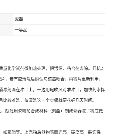
瓷器
一等品
适量化学试剂微加热处理，把污绩、粘合剂去除。开机2
瓷片，若有应清洗后确认与该器吻合，再将片重新利用，
消毒剂滴在冲口上，一边用电吹风对准冲口，加快药水挥
色比较难洗，仅清洗这一个步骤就要花好几天时间。
原，缺处用瓷粉加合成材料（聚酯）制成瓷器腻子将底做
，如聚酯等。上完釉后器物表面光亮，硬度高，装饰性