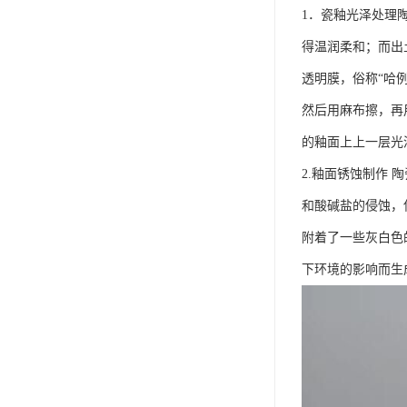
1．瓷釉光泽处理
得温润柔和；而出
透明膜，俗称“哈
然后用麻布擦，再
的釉面上上一层光
2.釉面锈蚀制作
和酸碱盐的侵蚀，
附着了一些灰白色
下环境的影响而生