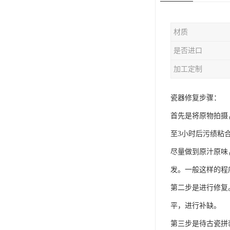
材质
是否进口
加工定制
瓷器修复步骤：
首先是将原物拍摄
至3小时后污绩粘
尽量做到原汁原味
发。一般这样的程
第二步是进行修复
平，进行补缺。
第三步是待古瓷拼