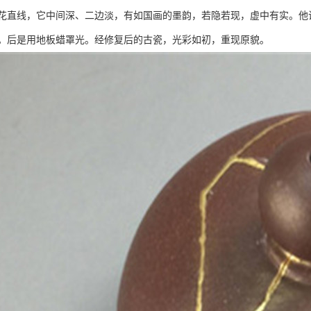
花直线，它中间深、二边淡，有如国画的墨韵，若隐若现，虚中有实。他
。后是用地板蜡罩光。经修复后的古瓷，光彩如初，重现原貌。