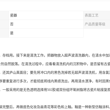
瓷器
表面工艺
否
产品质量等级
是
，存档用。接下来是清洗工作。把器物放入超声波清洗器内，在清水中加
合剂自然脱落。在清洗过程中，应看看清洗机内的沉积物中，是否留有古
，还其庐山真面目；要先将冲口内的黑色洗掉若无超声波清洗机，用含氯
序要重复进行多次，才能彻底将线内黑绩洗出，再用清水漂净，有时因黑
。一般采用的是无色透明选择用502胶或双份组环氧树脂将古瓷片粘接复
装完整后，再做底色化妆及画青花等彩色和上釉。釉是一种新型仿釉涂料