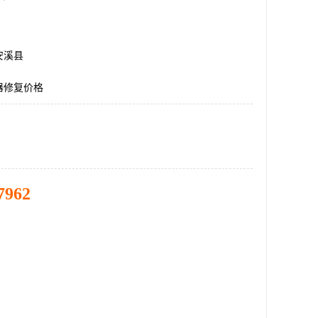
安溪县
器修复价格
7962