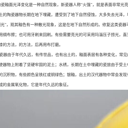
陶瓷釉面光泽变化是一种自然现象，新瓷器人称“火强”，就是表面非常光
土的陶瓷器物长期在地下埋藏，遭受到了地下自然侵蚀，大多失去光泽，
例光”，观其釉色有一种散光现象，这是在地下自然形成的。修复这类瓷
用绸布擦；也可用牙刷来回刷。有些需要亮光的可采用玛淄压子捞光，直
漆的方法，的方法，后再用布打磨。
 陶瓷器由于年代久远，有传世品，也有出土的，釉面表层有各种变化，常
使器物上附着了坚硬牢固的泥土；水绣，长期在土中埋藏的瓷旅由于受土
的沉积物，有些颜色呈铁红或铜绿色；银釉，出土的汉代器物中常会发现
成的金属氧化物，它是年代久远的象征。