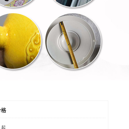
价格
 起