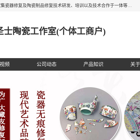
福建泉州洁圣士陶瓷修复技术有限公司位于福建泉州，是一家集瓷器修复及陶瓷制品修复技术研发、培训以及技术合作于一体等专业修复机构，公司主营：瓷器修复，陶瓷修复，瓷器无痕修复，陶瓷佛像修复，瓷器修复技术培训等。 洁圣士以全新的技术修复各种：古陶瓷、花瓶、餐具、工艺品、卫浴、颜色不一的金边、银边、花边，修复后基本无痕迹，修补成本低。丰富的经验为客户提供实用、优质服务！
士陶瓷工作室(个体工商户)
视频
公司动态
产品知识
关