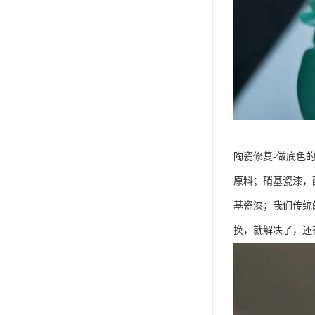
陶瓷修复-做底色
原料；硝基瓷漆，
基瓷漆；我们传统
换，就解决了，还