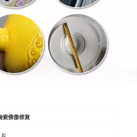
陶瓷佛像修复
 起