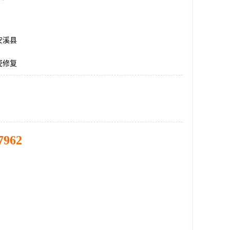
安溪县
瓷修复
7962