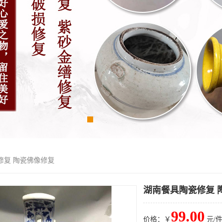
修复 陶瓷佛像修复
湖南餐具陶瓷修复 
99.00
价格：￥
元/件