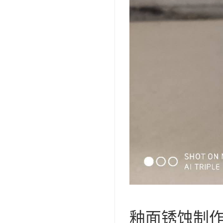
釉面锈蚀制