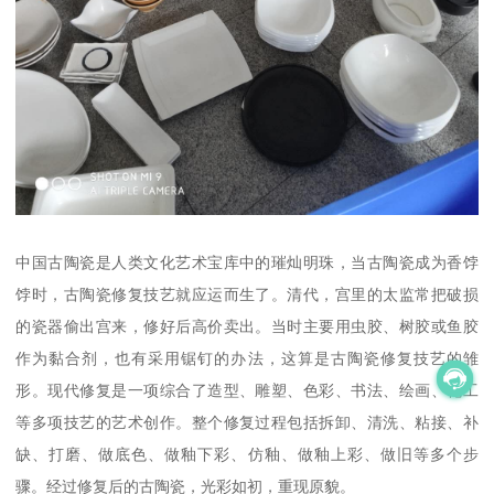
中国古陶瓷是人类文化艺术宝库中的璀灿明珠，当古陶瓷成为香饽
饽时，古陶瓷修复技艺就应运而生了。清代，宫里的太监常把破损
的瓷器偷出宫来，修好后高价卖出。当时主要用虫胶、树胶或鱼胶
作为黏合剂，也有采用锯钉的办法，这算是古陶瓷修复技艺的雏
形。现代修复是一项综合了造型、雕塑、色彩、书法、绘画、化工
等多项技艺的艺术创作。整个修复过程包括拆卸、清洗、粘接、补
缺、打磨、做底色、做釉下彩、仿釉、做釉上彩、做旧等多个步
骤。经过修复后的古陶瓷，光彩如初，重现原貌。