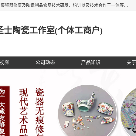
福建泉州洁圣士陶瓷修复技术有限公司位于福建泉州，是一家集瓷器修复及陶瓷制品修复技术研发、培训以及技术合作于一体等专业修复机构，公司主营：瓷器修复，陶瓷修复，瓷器无痕修复，陶瓷佛像修复，瓷器修复技术培训等。 洁圣士以全新的技术修复各种：古陶瓷、花瓶、餐具、工艺品、卫浴、颜色不一的金边、银边、花边，修复后基本无痕迹，修补成本低。丰富的经验为客户提供实用、优质服务！
士陶瓷工作室(个体工商户)
视频
公司动态
产品知识
关