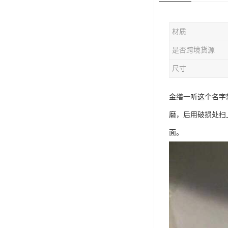
材质
是否跨境货源
尺寸
金缮一听这个名字
磨，后用破损处扫
面。