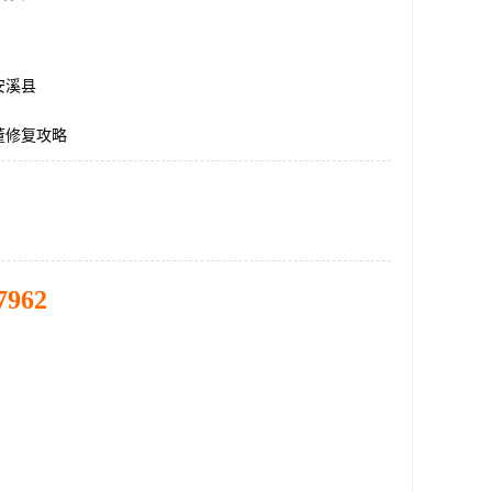
安溪县
董修复攻略
7962