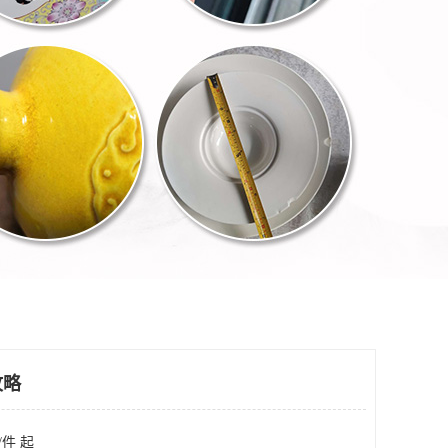
攻略
/件 起