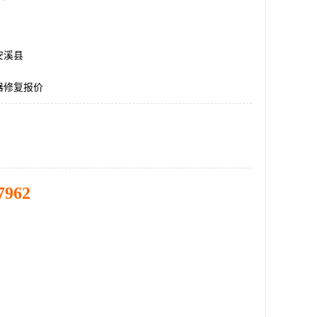
安溪县
器修复报价
7962