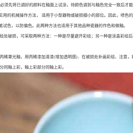
前必须先将已调好的颜料在釉面上试涂，待颜色调到与釉色完全一致后才能
实用的机械操作方法， 适用于小型器物或破损细小的部位。因此，喷色的
笔试色，以防偏色。此两种方法也适用于其他品种瓷器的作色和做釉。
遇彩绘处破损，可采取两种方法：一种是尽量避开彩绘；另一种是涂盖彩绘
喷上丙稀罩光釉，用丙稀漆加清漆(增加透明感)．在被损处补画彩绘、注意
彩部分同釉上彩，釉上彩部分同釉上彩。