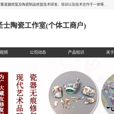
福建泉州洁圣士陶瓷修复技术有限公司位于福建泉州，是一家集瓷器修复及陶瓷制品修复技术研发、培训以及技术合作于一体等专业修复机构，公司主营：瓷器修复，陶瓷修复，瓷器无痕修复，陶瓷佛像修复，瓷器修复技术培训等。 洁圣士以全新的技术修复各种：古陶瓷、花瓶、餐具、工艺品、卫浴、颜色不一的金边、银边、花边，修复后基本无痕迹，修补成本低。丰富的经验为客户提供实用、优质服务！
士陶瓷工作室(个体工商户)
视频
公司动态
产品知识
关