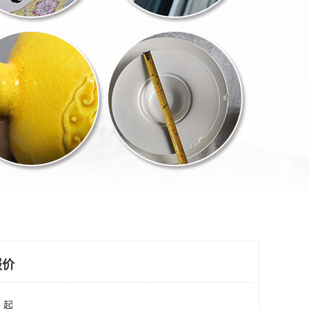
报价
 起