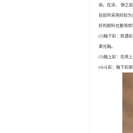
染。在涂、 弹之
目前所采用的较为
好的颜料也要用喷
(2)釉下彩：若
罩光釉。
(3)釉上彩：先
(4)斗彩：釉下