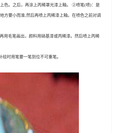
上色。之后，再涂上丙稀罩光漆上釉。 ②喷笔(喷)：是
地方要小而准,然后再喷上丙稀漆上釉。在喷色之前对调
后再用毛笔画出，颜料用硝基漆或丙稀漆。然后喷上丙稀
，补绘时用笔要一笔到位不可重笔。