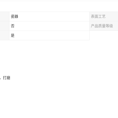
瓷器
表面工艺
否
产品质量等级
是
缺，打磨