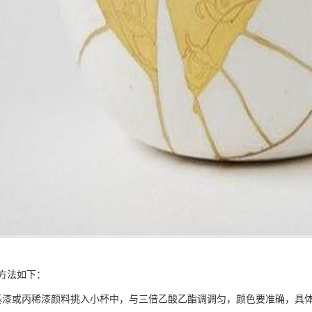
方法如下：
将硝基漆或丙稀漆颜料挑入小杯中，与三倍乙酸乙酯调调匀，颜色要准确，具