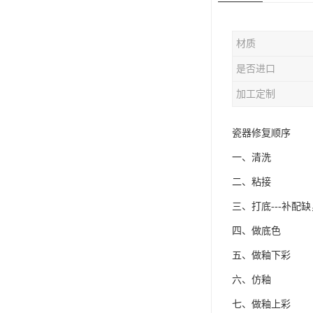
材质
是否进口
加工定制
瓷器修复顺序
一、清洗
二、粘接
三、打底---补配
四、做底色
五、做釉下彩
六、仿釉
七、做釉上彩