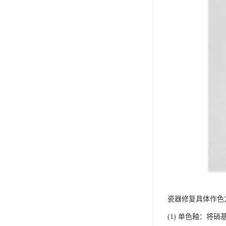
瓷器修复具体作色
(1) 单色釉：