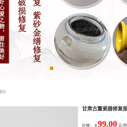
报价
甘肃古董瓷器修复
99.00
价格：￥
元/件