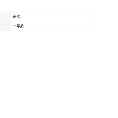
瓷器
一等品