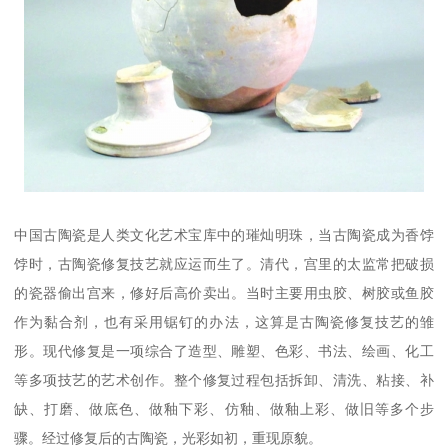
中国古陶瓷是人类文化艺术宝库中的璀灿明珠，当古陶瓷成为香饽
饽时，古陶瓷修复技艺就应运而生了。清代，宫里的太监常把破损
的瓷器偷出宫来，修好后高价卖出。当时主要用虫胶、树胶或鱼胶
作为黏合剂，也有采用锯钉的办法，这算是古陶瓷修复技艺的雏
形。现代修复是一项综合了造型、雕塑、色彩、书法、绘画、化工
等多项技艺的艺术创作。整个修复过程包括拆卸、清洗、粘接、补
缺、打磨、做底色、做釉下彩、仿釉、做釉上彩、做旧等多个步
骤。经过修复后的古陶瓷，光彩如初，重现原貌。