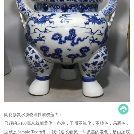
陶瓷修复水质物理性质覆盖力：
只须约1/100毫米就能盖住一条冲，干后不氧化，不掉色，易调色，
这就是Sample Text专利，我们通长看见一件瓷器的发色，是由胎底