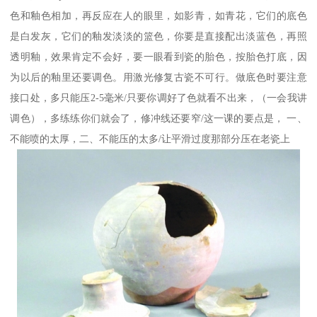
色和釉色相加，再反应在人的眼里，如影青，如青花，它们的底色
是白发灰，它们的釉发淡淡的篮色，你要是直接配出淡蓝色，再照
透明釉，效果肯定不会好，要一眼看到瓷的胎色，按胎色打底，因
为以后的釉里还要调色。用激光修复古瓷不可行。做底色时要注意
接口处，多只能压2-5毫米/只要你调好了色就看不出来，（一会我讲
调色），多练练你们就会了，修冲线还要窄/这一课的要点是， 一、
不能喷的太厚，二、不能压的太多/让平滑过度那部分压在老瓷上