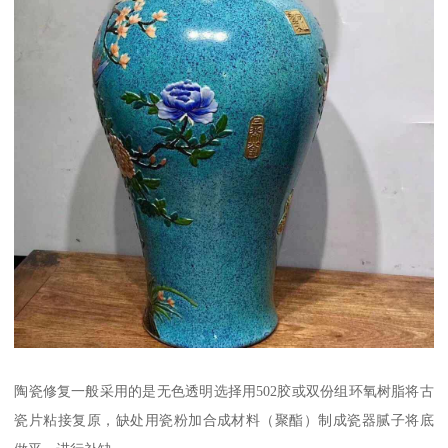
陶瓷修复一般采用的是无色透明选择用502胶或双份组环氧树脂将古
瓷片粘接复原，缺处用瓷粉加合成材料（聚酯）制成瓷器腻子将底