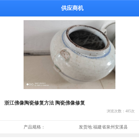
供应商机
浙江佛像陶瓷修复方法 陶瓷佛像修复
浏览次数：
485
次
产品规格：
发货地:
福建省泉州安溪县