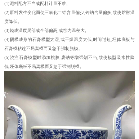
(1)泥料配方不当或配料计量不准。
(2)原料发生变化而使三氧化二铝含量偏少,钾钠含量偏多,致使熔融温
度降低。
(3)烧成温度局部或全部偏高,或窑内温差大。
(4)阴模成形的石膏模型太湿,或干燥温度太低,时间过短,坯体底板与
石膏模粘连不易离模而又急于强制脱模。
(5)浇注石膏模型时添加桃胶,腐钠等增强剂不当,致使模型吸水性降
低,坯体底板不易离模而又急于强制脱模。