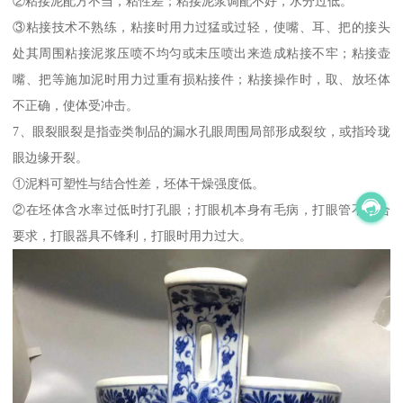
②粘接泥配方不当，粘性差；粘接泥浆调配不好，水分过低。
③粘接技术不熟练，粘接时用力过猛或过轻，使嘴、耳、把的接头
处其周围粘接泥浆压喷不均匀或未压喷出来造成粘接不牢；粘接壶
嘴、把等施加泥时用力过重有损粘接件；粘接操作时，取、放坯体
不正确，使体受冲击。
7、眼裂眼裂是指壶类制品的漏水孔眼周围局部形成裂纹，或指玲珑
眼边缘开裂。
①泥料可塑性与结合性差，坯体干燥强度低。
②在坯体含水率过低时打孔眼；打眼机本身有毛病，打眼管不符合
要求，打眼器具不锋利，打眼时用力过大。