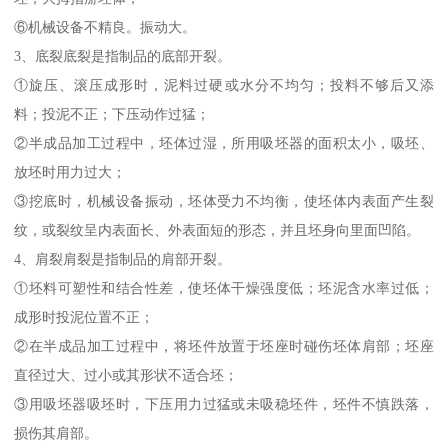
⑥机械设备不精良。振动大。
3、底裂底裂是指制品的底部开裂。
①旋压、滚压成形时，泥料过硬或水分不均匀；投料不够后又添
料；投泥不正；下压动作过猛；
②半成品加工过程中，坯体过湿，所用吸坯器的面积太小，吸坯、
放坯时用力过大；
③挖底时，机械设备振动，坯体受力不均衡，使坯体内表面产生裂
纹，或裂纹呈内表面长、外表面短的形态，并且坯身向里面凹陷。
4、肩裂肩裂是指制品的肩部开裂。
①坯料可塑性和结合性差，使坯体干燥强度低；坯泥含水率过低；
成形时投泥位置不正；
②在半成品加工过程中，将坯件放置于坯座时碰伤坯体肩部；坯座
直径过大、过小或其形状不适合坯；
③用吸坯器吸坯时，下压用力过猛或未吸稳坯件，坯件不慎跌落，
损伤其肩部。