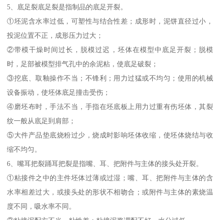
5、底足裂底足裂是指制品的底足开裂。
①坯泥含水率过低，可塑性与结合性差；成形时，泥饼直径过小，
投泥位置不正，成形压力过大；
②带模干燥时间过长，脱模过迟，坯体在模型中底足开裂；脱模
时，足部被模型排气孔中的余泥粘，使底足破裂；
③挖底、取釉操作不当；不锋利；用力过猛或不均匀；使用的机械
设备振动，使坯体底足撞击受伤；
④磨坯布时，手法不当，手指在坯底板上用力过重有伤坯体，其裂
纹一般从底足到肩部；
⑤大件产品垫底烧粉过少，烧成时影响坯体收缩，使坯体烧结与收
缩不均匀。
6、嘴耳把裂踊耳把裂是指嘴、耳、把附件与主体的接头处开裂。
①粘接件之中的主件坯体过薄或过湿；嘴、耳、把附件与主体的含
水率相差过大，或接头处的形状不相吻合；或附件与主体的素烧温
度不同，吸水率不同。