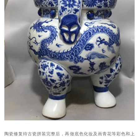
陶瓷修复待古瓷拼装完整后，再做底色化妆及画青花等彩色和上