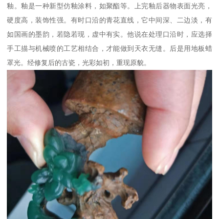
釉。釉是一种新型仿釉涂料，如聚酯等。上完釉后器物表面光亮，
硬度高，装饰性强。有时口沿的青花直线，它中间深、二边淡，有
如国画的墨韵，若隐若现，虚中有实。他说在处理口沿时，应选择
手工描与机械喷的工艺相结合，才能做到天衣无缝。后是用地板蜡
罩光。经修复后的古瓷，光彩如初，重现原貌。