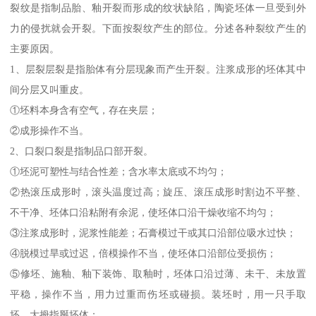
裂纹是指制品胎、釉开裂而形成的纹状缺陷，陶瓷坯体一旦受到外
力的侵扰就会开裂。下面按裂纹产生的部位。分述各种裂纹产生的
主要原因。
1、层裂层裂是指胎体有分层现象而产生开裂。注浆成形的坯体其中
间分层又叫重皮。
①坯料本身含有空气，存在夹层；
②成形操作不当。
2、口裂口裂是指制品口部开裂。
①坯泥可塑性与结合性差；含水率太底或不均匀；
②热滚压成形时，滚头温度过高；旋压、滚压成形时割边不平整、
不干净、坯体口沿粘附有余泥，使坯体口沿干燥收缩不均匀；
③注浆成形时，泥浆性能差；石膏模过干或其口沿部位吸水过快；
④脱模过旱或过迟，倍模操作不当，使坯体口沿部位受损伤；
⑤修坯、施釉、釉下装饰、取釉时，坯体口沿过薄、未干、未放置
平稳，操作不当，用力过重而伤坯或碰损。装坯时，用一只手取
坯，大拇指掰坯体；