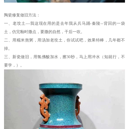
陶瓷修复做旧方法：
一、老坟土---我这现在用的是去年我从兵马踊-秦陵--背回的一袋
土，仿完釉时撒点，要撒的自然，干后一吹。
二、用糯米熬粥，用汤加老坟土，你试试吧，效果特棒，几年都不
掉。
三、新瓷做旧，用氢佛酸加水，擦30秒，马上用冲水（知就行，不
要学，）。