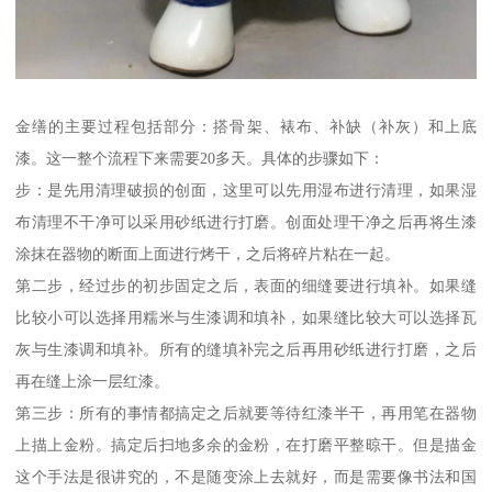
金缮的主要过程包括部分：搭骨架、裱布、补缺（补灰）和上底
漆。这一整个流程下来需要20多天。具体的步骤如下：
步：是先用清理破损的创面，这里可以先用湿布进行清理，如果湿
布清理不干净可以采用砂纸进行打磨。创面处理干净之后再将生漆
涂抹在器物的断面上面进行烤干，之后将碎片粘在一起。
第二步，经过步的初步固定之后，表面的细缝要进行填补。如果缝
比较小可以选择用糯米与生漆调和填补，如果缝比较大可以选择瓦
灰与生漆调和填补。所有的缝填补完之后再用砂纸进行打磨，之后
再在缝上涂一层红漆。
第三步：所有的事情都搞定之后就要等待红漆半干，再用笔在器物
上描上金粉。搞定后扫地多余的金粉，在打磨平整晾干。但是描金
这个手法是很讲究的，不是随变涂上去就好，而是需要像书法和国