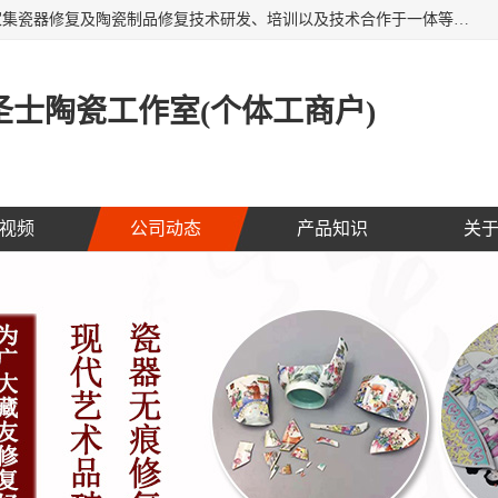
福建泉州洁圣士陶瓷修复技术有限公司位于福建泉州，是一家集瓷器修复及陶瓷制品修复技术研发、培训以及技术合作于一体等专业修复机构，公司主营：瓷器修复，陶瓷修复，瓷器无痕修复，陶瓷佛像修复，瓷器修复技术培训等。 洁圣士以全新的技术修复各种：古陶瓷、花瓶、餐具、工艺品、卫浴、颜色不一的金边、银边、花边，修复后基本无痕迹，修补成本低。丰富的经验为客户提供实用、优质服务！
士陶瓷工作室(个体工商户)
视频
公司动态
产品知识
关