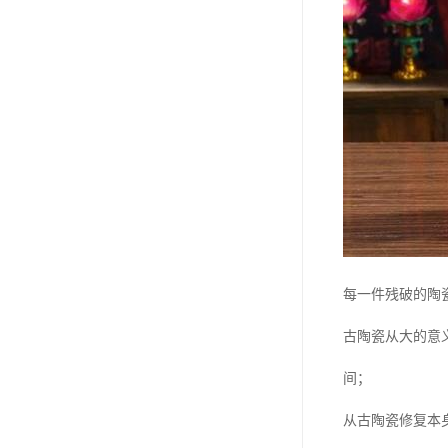
每一件残破的陶
古陶瓷从大的意
间；
从古陶瓷修复本