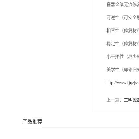
瓷器金缮无痕修
可逆性（可安全
相容性（修复材
稳定性（修复材
小干预性（尽少
美学性（即修旧
http://www.fjqzjs
上一篇：
三明瓷
产品推荐