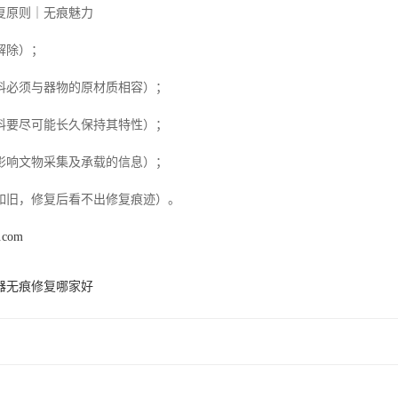
复原则｜无痕魅力
解除）；
料必须与器物的原材质相容）；
料要尽可能长久保持其特性）；
影响文物采集及承载的信息）；
如旧，修复后看不出修复痕迹）。
s.com
器无痕修复哪家好